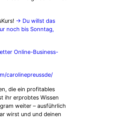
gsKurs!
→ Du willst das
nur noch bis Sonntag,
letter Online-Business-
om/carolinepreussde/
n, die ein profitables
st ihr erprobtes Wissen
gram weiter – ausführlich
bar wirst und und deinen