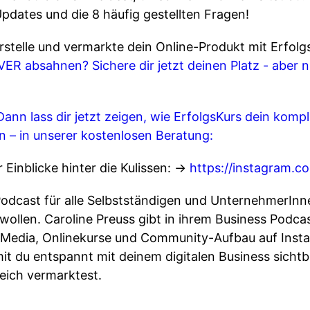
 Updates und die 8 häufig gestellten Fragen!
 erstelle und vermarkte dein Online-Produkt mit Erfol
ER absahnen? Sichere dir jetzt deinen Platz - aber 
ann lass dir jetzt zeigen, wie ErfolgsKurs dein komp
– in unserer kostenlosen Beratung:
 Einblicke hinter die Kulissen: →
https://instagram.c
 Podcast für alle Selbstständigen und UnternehmerInne
ollen. Caroline Preuss gibt in ihrem Business Podca
 Media, Onlinekurse und Community-Aufbau auf Insta
amit du entspannt mit deinem digitalen Business sicht
eich vermarktest.