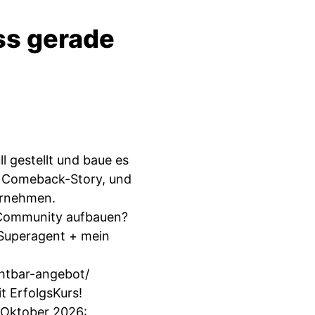
ss gerade
l gestellt und baue es
er Comeback-Story, und
ernehmen.
ge Community aufbauen?
 Superagent + mein
chtbar-angebot/
t ErfolgsKurs!
r Oktober 2026: