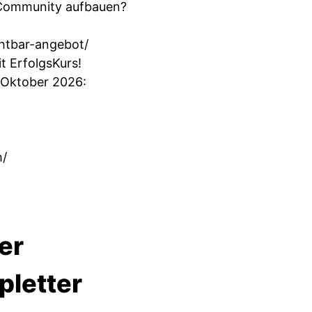
ge Community aufbauen?
chtbar-angebot/
t ErfolgsKurs!
r Oktober 2026:
h/
er
pletter