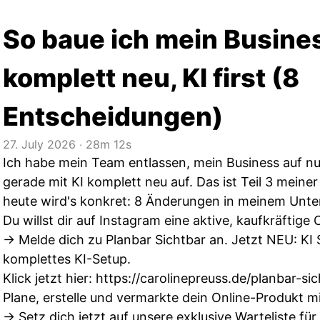
So baue ich mein Busine
komplett neu, KI first (8
Entscheidungen)
27. July 2026
‧
28m 12s
Ich habe mein Team entlassen, mein Business auf nul
gerade mit KI komplett neu auf. Das ist Teil 3 mein
heute wird's konkret: 8 Änderungen in meinem Unt
Du willst dir auf Instagram eine aktive, kaufkräfti
→ Melde dich zu Planbar Sichtbar an. Jetzt NEU: KI
komplettes KI-Setup.
Klick jetzt hier:
https://carolinepreuss.de/planbar-si
Plane, erstelle und vermarkte dein Online-Produkt mi
→ Setz dich jetzt auf unsere exklusive Warteliste fü